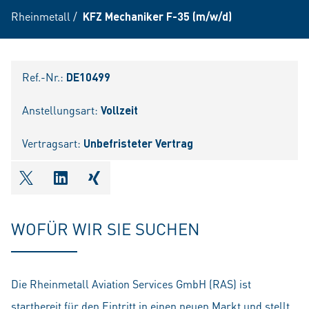
Rheinmetall
/
KFZ Mechaniker F-35 (m/w/d)
Ref.-Nr.:
DE10499
Anstellungsart:
Vollzeit
Vertragsart:
Unbefristeter Vertrag
shareOntwitter
shareOnlinkedIn
shareOnxing
WOFÜR WIR SIE SUCHEN
Die Rheinmetall Aviation Services GmbH (RAS) ist
startbereit für den Eintritt in einen neuen Markt und stellt