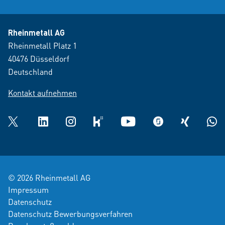
Rheinmetall AG
Rheinmetall Platz 1
40476 Düsseldorf
Deutschland
Kontakt aufnehmen
Twitter
LinkedIn
Instagram
kununu
YouTube
glassdoor
XING
What
© 2026 Rheinmetall AG
Impressum
Datenschutz
Datenschutz Bewerbungsverfahren