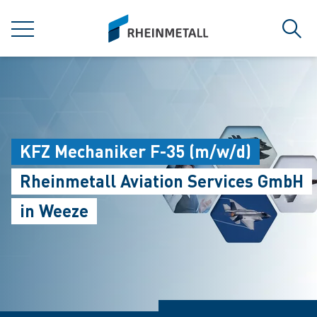
jumpToMain
siteLogo
MENÜ
Such
KFZ Mechaniker F-35 (m/w/d)
Rheinmetall Aviation Services GmbH
in Weeze