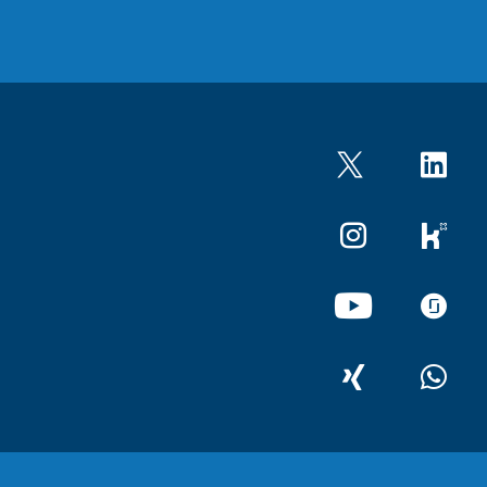
Twitter
LinkedIn
Instagram
kununu
YouTube
glassdo
XING
WhatsA