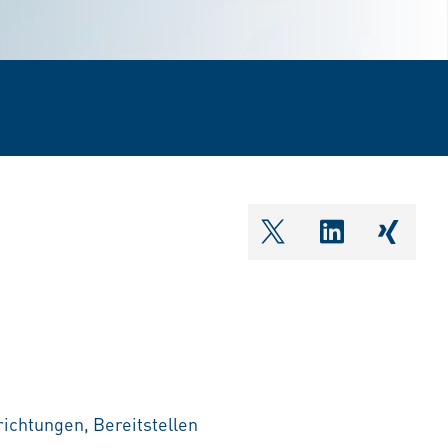
shareOntwitter
shareOnlin
share
ichtungen, Bereitstellen