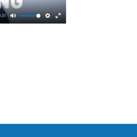
0:31
Mute
Settings
Enter
fullscreen