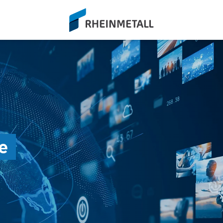
siteLogo
e