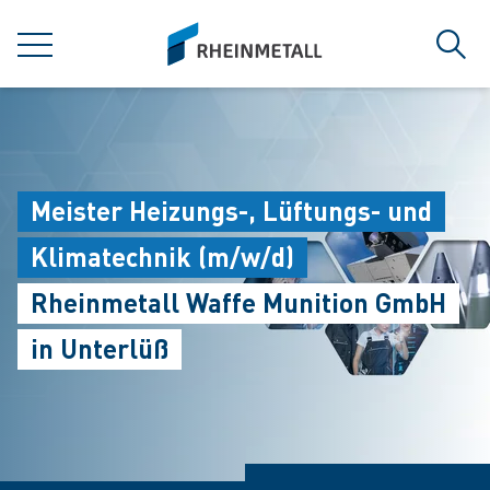
jumpToMain
siteLogo
MENÜ
Such
Meister Heizungs-, Lüftungs- und
Klimatechnik (m/w/d)
Rheinmetall Waffe Munition GmbH
in Unterlüß