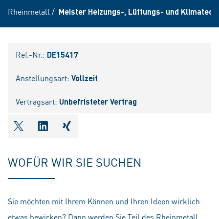
Rheinmetall
/
Meister Heizungs-, Lüftungs- und Klimatech
Ref.-Nr.:
DE15417
Anstellungsart:
Vollzeit
Vertragsart:
Unbefristeter Vertrag
shareOntwitter
shareOnlinkedIn
shareOnxing
WOFÜR WIR SIE SUCHEN
Sie möchten mit Ihrem Können und Ihren Ideen wirklich
etwas bewirken? Dann werden Sie Teil des Rheinmetall