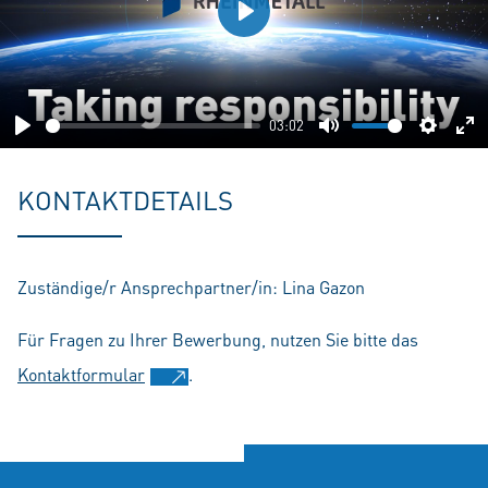
Play
03:02
Play
Mute
Setting
En
fu
KONTAKTDETAILS
Zuständige/r Ansprechpartner/in: Lina Gazon
Für Fragen zu Ihrer Bewerbung, nutzen Sie bitte das
Kontaktformular
.