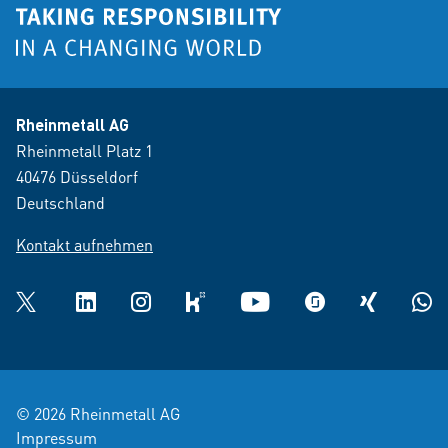
Rheinmetall AG
Rheinmetall Platz 1
40476 Düsseldorf
Deutschland
Kontakt aufnehmen
Twitter
LinkedIn
Instagram
kununu
YouTube
glassdoor
XING
What
© 2026 Rheinmetall AG
Impressum