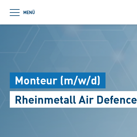
jumpToMain
MENÜ
Monteur (m/w/d)
Rheinmetall Air Defenc