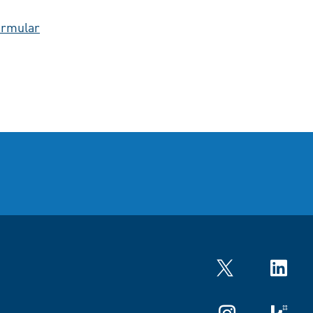
ormular
Twitter
LinkedIn
Instagram
kununu