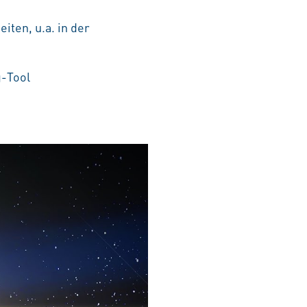
iten, u.a. in der
g-Tool