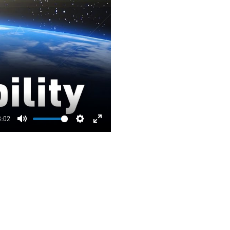
3:02
Mute
Settings
Enter
fullscreen