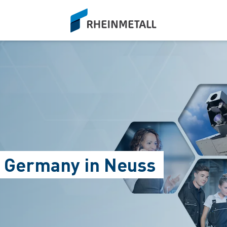
siteLogo
e Germany in Neuss