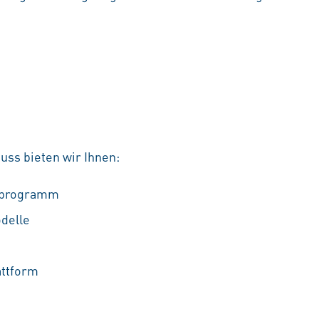
uss bieten wir Ihnen:
ufprogramm
odelle
attform