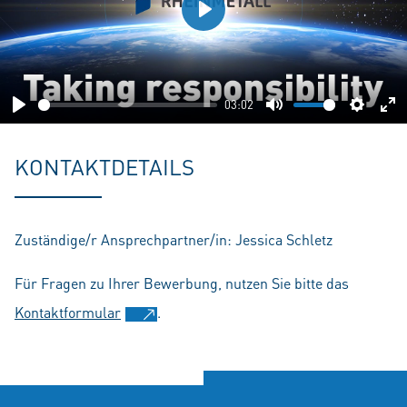
Play
03:02
Play
Mute
Setting
En
fu
KONTAKTDETAILS
Zuständige/r Ansprechpartner/in: Jessica Schletz
Für Fragen zu Ihrer Bewerbung, nutzen Sie bitte das
Kontaktformular
.