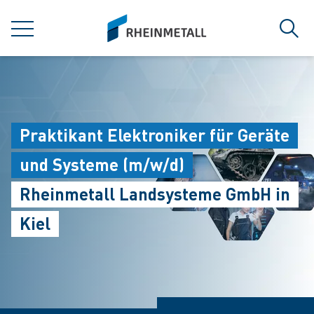
jumpToMain
siteLogo
MENÜ
Such
Praktikant Elektroniker für Geräte
und Systeme (m/w/d)
Rheinmetall Landsysteme GmbH in
Kiel