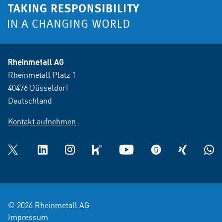
Rheinmetall AG
Rheinmetall Platz 1
40476 Düsseldorf
Deutschland
Kontakt aufnehmen
Twitter
LinkedIn
Instagram
kununu
YouTube
glassdoor
XING
What
© 2026 Rheinmetall AG
Impressum