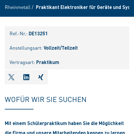
Rheinmetall
/
Praktikant Elektroniker für Geräte und Sys
Ref.-Nr.:
DE13251
Anstellungsart:
Vollzeit/Teilzeit
Vertragsart:
Praktikum
shareOntwitter
shareOnlinkedIn
shareOnxing
WOFÜR WIR SIE SUCHEN
Mit einem Schülerpraktikum haben Sie die Möglichkeit
die Firma und unsere Mitarbeitenden kennen zu lernen