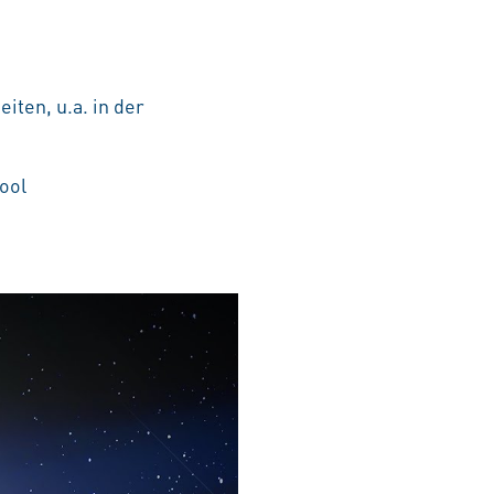
iten, u.a. in der
ool