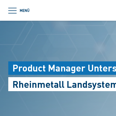
jumpToMain
MENÜ
Product Manager Unters
Rheinmetall Landsystem