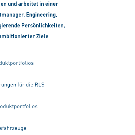
en und arbeitet in einer
ktmanager, Engineering,
gierende Persönlichkeiten,
mbitionierter Ziele
duktportfolios
rungen für die RLS-
oduktportfolios
gsfahrzeuge