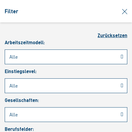
jumpToMain
siteLogo
clos
Filter
MENÜ
Such
Zurücksetzen
Arbeitszeitmodell:
Einstiegslevel:
Aktuelle Stellenangebote
Gesellschaften:
Berufsfelder: