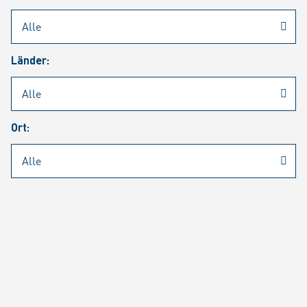
Rheinmetall
/
Karriere
/
Aktuelle Stellenangebote
Länder:
Jobsuche
Job Alert
FAQ
Ort:
JOBSUCHE
SUCH
SEITE 1 VON 1464 ERGEBNISSEN