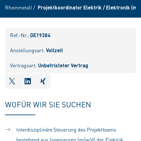
Rheinmetall
/
Projektkoordinator Elektrik / Elektronik (m/
Ref.-Nr.:
DE19384
Anstellungsart:
Vollzeit
Vertragsart:
Unbefristeter Vertrag
shareOntwitter
shareOnlinkedIn
shareOnxing
WOFÜR WIR SIE SUCHEN
Interdisziplinäre Steuerung des Projektteams
bestehend aus Ingenieuren (m/w/d) der Elektrik,