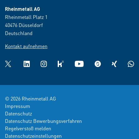
Rheinmetall AG
Rheinmetall Platz 1
40476 Düsseldorf
Deutschland
Kontakt aufnehmen
Twitter
LinkedIn
Instagram
kununu
YouTube
glassdoor
XING
What
© 2026 Rheinmetall AG
Impressum
Datenschutz
Datenschutz Bewerbungsverfahren
Regelverstoß melden
Datenschutzeinstellungen