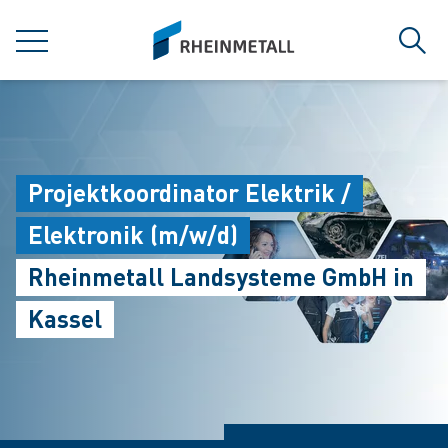
jumpToMain
siteLogo
MENÜ
Such
Projektkoordinator Elektrik /
Elektronik (m/w/d)
Rheinmetall Landsysteme GmbH in
Kassel