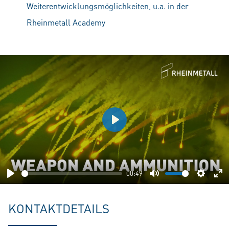
Weiterentwicklungsmöglichkeiten, u.a. in der
Rheinmetall Academy
Play
00:49
Play
Mute
Setting
En
fu
KONTAKTDETAILS