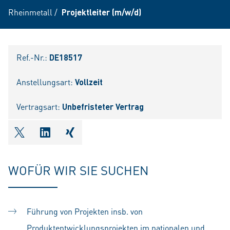
Rheinmetall
/
Projektleiter (m/w/d)
Ref.-Nr.:
DE18517
Anstellungsart:
Vollzeit
Vertragsart:
Unbefristeter Vertrag
shareOntwitter
shareOnlinkedIn
shareOnxing
WOFÜR WIR SIE SUCHEN
Führung von Projekten insb. von
Produktentwicklungsprojekten im nationalen und