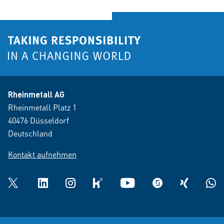
Rheinmetall AG
Rheinmetall Platz 1
40476 Düsseldorf
Deutschland
Kontakt aufnehmen
Twitter
LinkedIn
Instagram
kununu
YouTube
glassdoor
XING
What