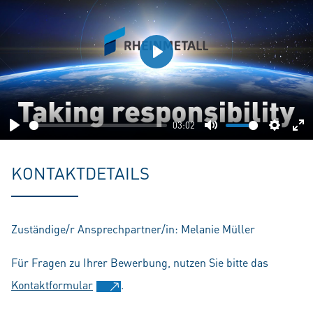
Play
03:02
Play
Mute
Setting
En
fu
KONTAKTDETAILS
Zuständige/r Ansprechpartner/in: Melanie Müller
Für Fragen zu Ihrer Bewerbung, nutzen Sie bitte das
Kontaktformular
.