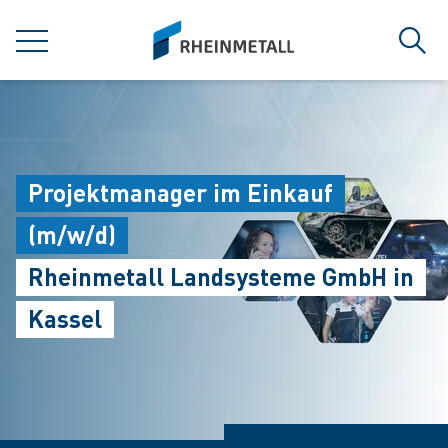
jumpToMain
siteLogo
MENÜ
Such
Projektmanager im Einkauf
(m/w/d)
Rheinmetall Landsysteme GmbH in
Kassel