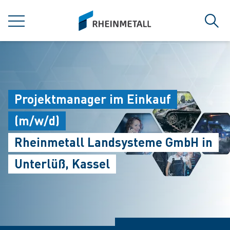
jumpToMain
siteLogo
MENÜ
Such
Projektmanager im Einkauf
(m/w/d)
Rheinmetall Landsysteme GmbH in
Unterlüß, Kassel