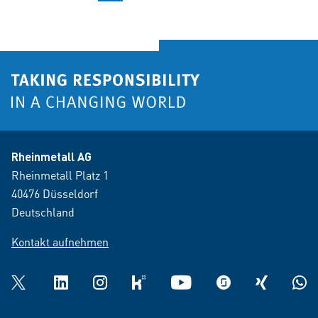
Rheinmetall AG
Rheinmetall Platz 1
40476 Düsseldorf
Deutschland
Kontakt aufnehmen
Twitter
LinkedIn
Instagram
kununu
YouTube
glassdoor
XING
What