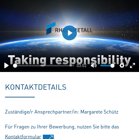
Play
03:02
Play
Mute
Setting
En
fu
KONTAKTDETAILS
Zuständige/r Ansprechpartner/in: Margarete Schütz
Für Fragen zu Ihrer Bewerbung, nutzen Sie bitte das
Kontaktformular
.