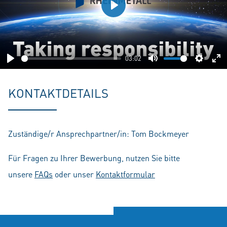
Play
03:02
Play
Mute
Setting
En
fu
KONTAKTDETAILS
Zuständige/r Ansprechpartner/in: Tom Bockmeyer
Für Fragen zu Ihrer Bewerbung, nutzen Sie bitte
unsere
FAQs
oder unser
Kontaktformular