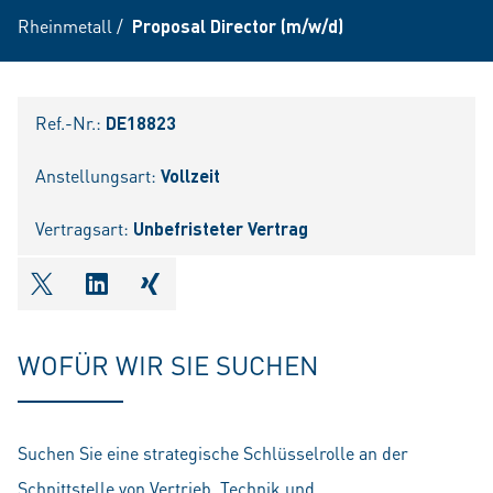
Rheinmetall
/
Proposal Director (m/w/d)
Ref.-Nr.:
DE18823
Anstellungsart:
Vollzeit
Vertragsart:
Unbefristeter Vertrag
shareOntwitter
shareOnlinkedIn
shareOnxing
WOFÜR WIR SIE SUCHEN
Suchen Sie eine strategische Schlüsselrolle an der
Schnittstelle von Vertrieb, Technik und