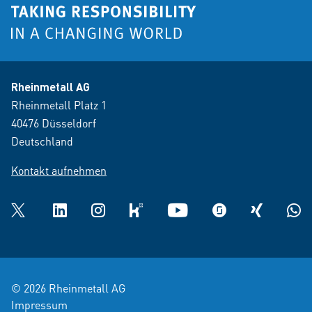
Rheinmetall AG
Rheinmetall Platz 1
40476 Düsseldorf
Deutschland
Kontakt aufnehmen
Twitter
LinkedIn
Instagram
kununu
YouTube
glassdoor
XING
What
© 2026 Rheinmetall AG
Impressum