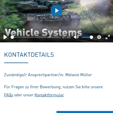
Play
01:40
Play
Mute
Setting
En
fu
KONTAKTDETAILS
Zuständige/r Ansprechpartner/in: Melanie Müller
Für Fragen zu Ihrer Bewerbung, nutzen Sie bitte unsere
FAQs
oder unser
Kontaktformular