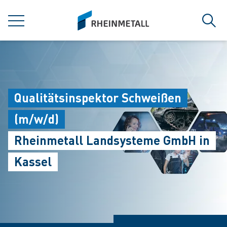
jumpToMain
siteLogo
MENÜ
Such
Qualitätsinspektor Schweißen
(m/w/d)
Rheinmetall Landsysteme GmbH in
Kassel