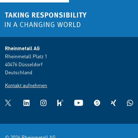
Rheinmetall AG
Rheinmetall Platz 1
40476 Düsseldorf
Deutschland
Kontakt aufnehmen
Twitter
LinkedIn
Instagram
kununu
YouTube
glassdoor
XING
What
© 2026 Rheinmetall AG