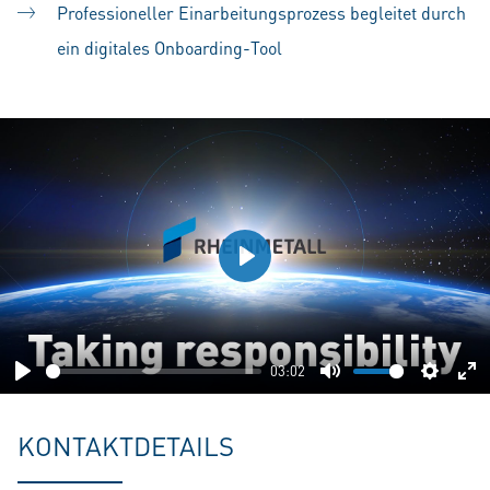
Professioneller Einarbeitungsprozess begleitet durch
ein digitales Onboarding-Tool
Play
03:02
Play
Mute
Setting
En
fu
KONTAKTDETAILS