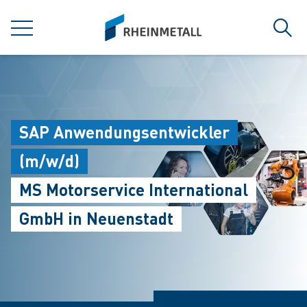
jumpToMain
siteLogo
MENÜ
Such
SAP Anwendungsentwickler
(m/w/d)
MS Motorservice International
GmbH in Neuenstadt