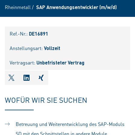
Rheinmetall
/
SAP Anwendungsentwickler (m/w/d)
Ref.-Nr.:
DE16891
Anstellungsart:
Vollzeit
Vertragsart:
Unbefristeter Vertrag
shareOntwitter
shareOnlinkedIn
shareOnxing
WOFÜR WIR SIE SUCHEN
Betreuung und Weiterentwicklung des SAP-Moduls
SD mit den Schnittstellen in andere Module