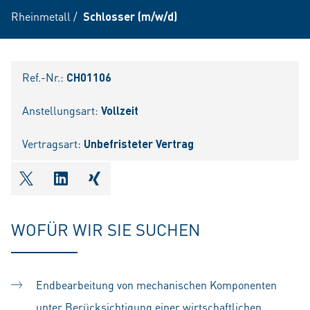
Rheinmetall
/
Schlosser (m/w/d)
Ref.-Nr.:
CH01106
Anstellungsart:
Vollzeit
Vertragsart:
Unbefristeter Vertrag
shareOntwitter
shareOnlinkedIn
shareOnxing
WOFÜR WIR SIE SUCHEN
Endbearbeitung von mechanischen Komponenten
unter Berücksichtigung einer wirtschaftlichen,