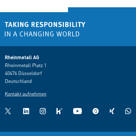
Rheinmetall AG
Rheinmetall Platz 1
40476 Düsseldorf
Deutschland
Kontakt aufnehmen
Twitter
LinkedIn
Instagram
kununu
YouTube
glassdoor
XING
What