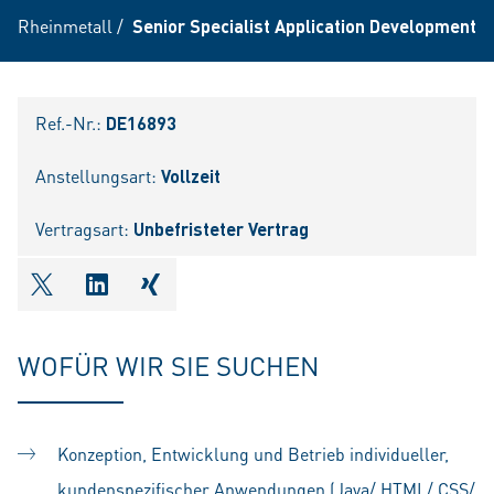
Rheinmetall
/
Senior Specialist Application Development (
Ref.-Nr.:
DE16893
Anstellungsart:
Vollzeit
Vertragsart:
Unbefristeter Vertrag
shareOntwitter
shareOnlinkedIn
shareOnxing
WOFÜR WIR SIE SUCHEN
Konzeption, Entwicklung und Betrieb individueller,
kundenspezifischer Anwendungen (Java/ HTML/ CSS/