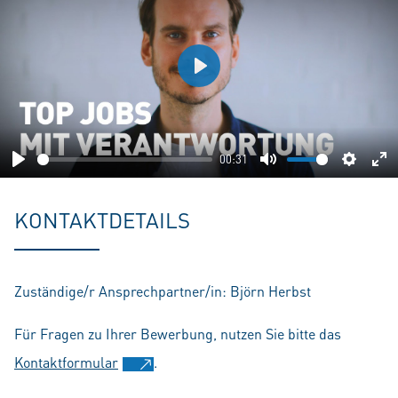
Play
00:31
Play
Mute
Setting
En
fu
KONTAKTDETAILS
Zuständige/r Ansprechpartner/in: Björn Herbst
Für Fragen zu Ihrer Bewerbung, nutzen Sie bitte das
Kontaktformular
.