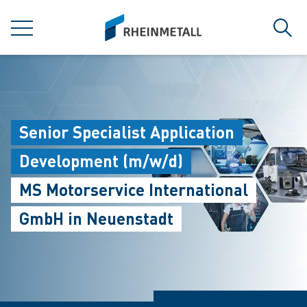
jumpToMain
siteLogo
MENÜ
Such
Senior Specialist Application
Development (m/w/d)
MS Motorservice International
GmbH in Neuenstadt