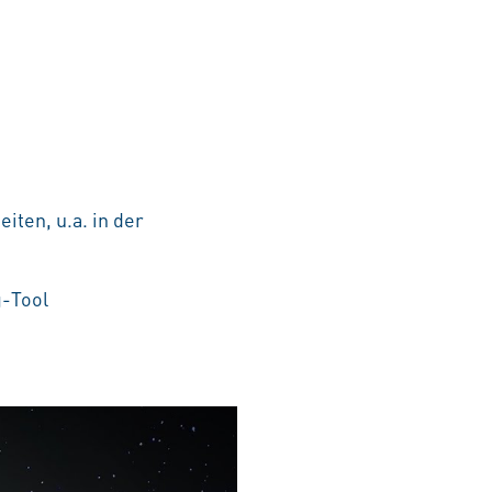
iten, u.a. in der
g-Tool