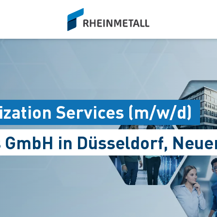
siteLogo
lization Services (m/w/d)
s GmbH in Düsseldorf, Neue