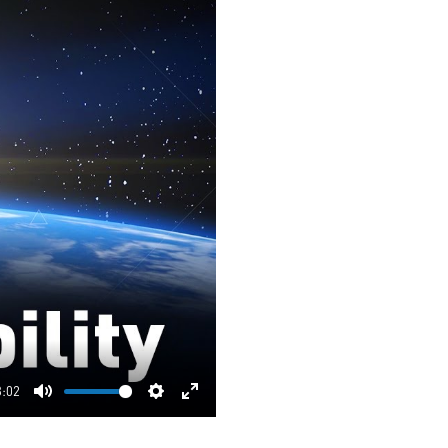
3:02
Mute
Settings
Enter
fullscreen