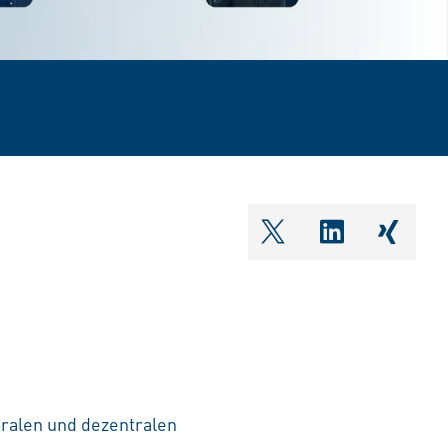
shareOntwitter
shareOnlin
share
tralen und dezentralen