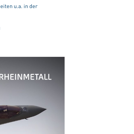
iten u.a. in der
g