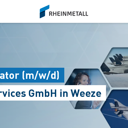
siteLogo
ator (m/w/d)
ervices GmbH in Weeze