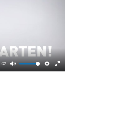
0:32
Mute
Settings
Enter
fullscreen