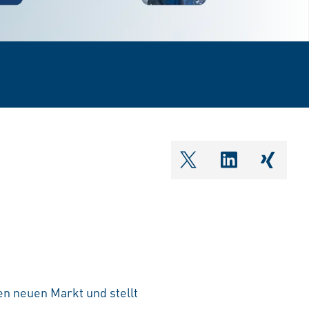
shareOntwitter
shareOnlin
share
nen neuen Markt und stellt