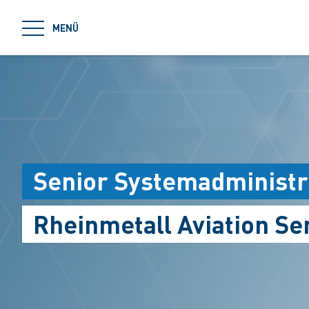
jumpToMain
MENÜ
Senior Systemadministr
Rheinmetall Aviation S