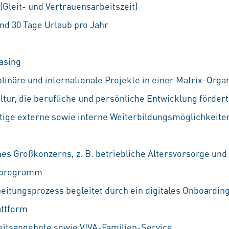
 (Gleit- und Vertrauensarbeitszeit)
nd 30 Tage Urlaub pro Jahr
asing
linäre und internationale Projekte in einer Matrix-Orga
ur, die berufliche und persönliche Entwicklung fördert
ältige externe sowie interne Weiterbildungsmöglichkeiten
nes Großkonzerns, z. B. betriebliche Altersvorsorge und
ufprogramm
eitungsprozess begleitet durch ein digitales Onboarding
attform
eitsangebote sowie VIVA-Familien-Service