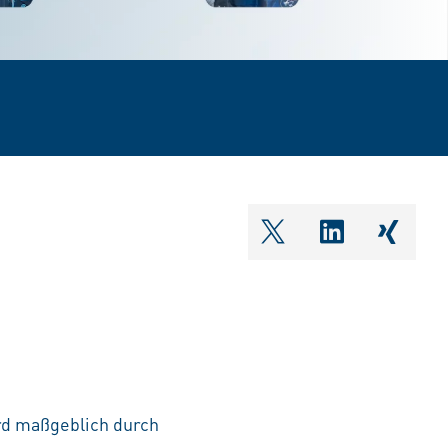
shareOntwitter
shareOnlin
share
ird maßgeblich durch