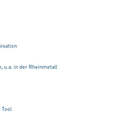
nisation
, u.a. in der Rheinmetall
 Tool