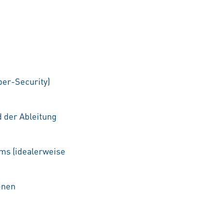
ber-Security)
 der Ableitung
ams (idealerweise
enen