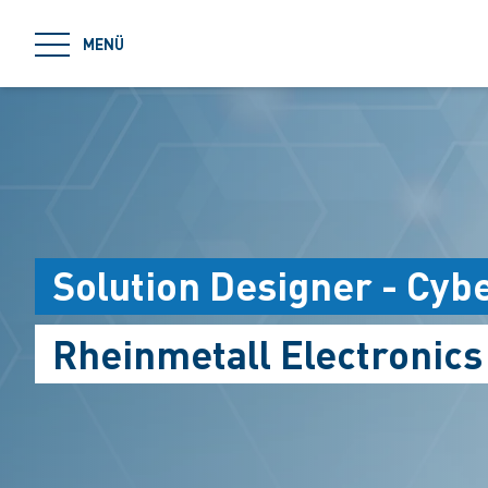
jumpToMain
MENÜ
Solution Designer - Cyb
Rheinmetall Electronic