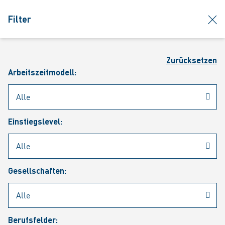
jumpToMain
siteLogo
clos
Filter
MENÜ
Such
Zurücksetzen
Arbeitszeitmodell:
Einstiegslevel:
Aktuelle Stellenangebote
Gesellschaften:
Berufsfelder: