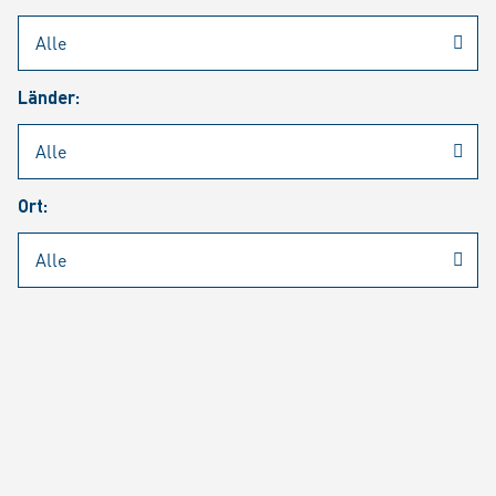
Rheinmetall
/
Karriere
/
Aktuelle Stellenangebote
Länder:
Jobsuche
Job Alert
FAQ
Ort:
JOBSUCHE
SUCH
SEITE 1 VON 1460 ERGEBNISSEN