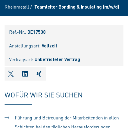
Rheinmetall
/
Teamleiter Bonding & Insulating (m/w/d)
Ref.-Nr.:
DE17538
Anstellungsart:
Vollzeit
Vertragsart:
Unbefristeter Vertrag
shareOntwitter
shareOnlinkedIn
shareOnxing
WOFÜR WIR SIE SUCHEN
Führung und Betreuung der Mitarbeitenden in allen
Schichten bei den täglichen Herausforderungen