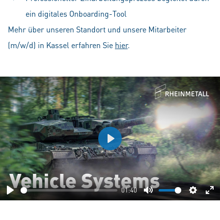
ein digitales Onboarding-Tool
Mehr über unseren Standort und unsere Mitarbeiter
(m/w/d) in Kassel erfahren Sie
hier
.
Play
01:40
Play
Mute
Setting
En
fu