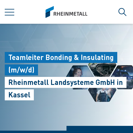
jumpToMain
siteLogo
MENÜ
Such
Teamleiter Bonding & Insulating
(m/w/d)
Rheinmetall Landsysteme GmbH in
Kassel