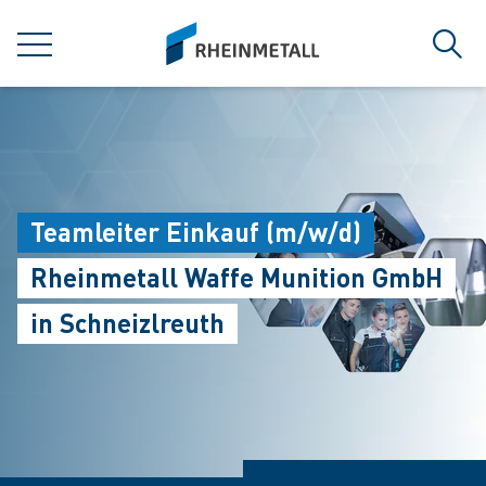
jumpToMain
siteLogo
MENÜ
Such
Teamleiter Einkauf (m/w/d)
Rheinmetall Waffe Munition GmbH
in Schneizlreuth