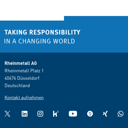
Rheinmetall AG
Rheinmetall Platz 1
40476 Düsseldorf
Deutschland
Kontakt aufnehmen
Twitter
LinkedIn
Instagram
kununu
YouTube
glassdoor
XING
What