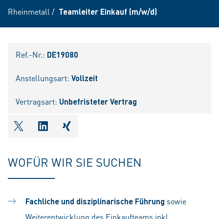
Rheinmetall
/
Teamleiter Einkauf (m/w/d)
Ref.-Nr.:
DE19080
Anstellungsart:
Vollzeit
Vertragsart:
Unbefristeter Vertrag
shareOntwitter
shareOnlinkedIn
shareOnxing
WOFÜR WIR SIE SUCHEN
Fachliche und disziplinarische Führung
sowie
Weiterentwicklung des Einkaufteams inkl.