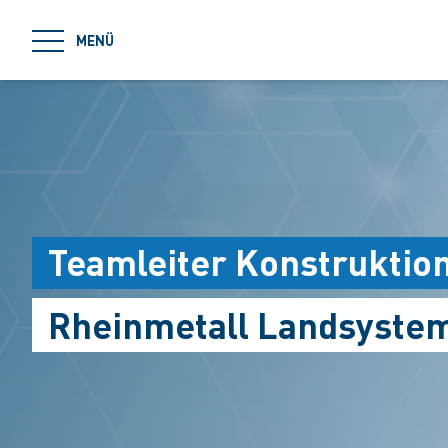
jumpToMain
MENÜ
Teamleiter Konstruktio
Rheinmetall Landsystem