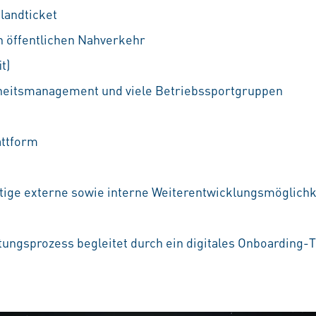
landticket
n öffentlichen Nahverkehr
t)
heitsmanagement und viele Betriebssportgruppen
attform
e
ältige externe sowie interne Weiterentwicklungsmöglichke
tungsprozess begleitet durch ein digitales Onboarding-T