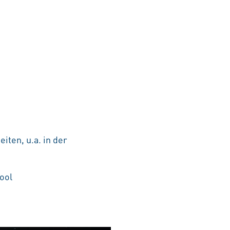
iten, u.a. in der
ool