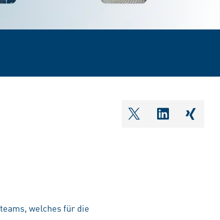
shareOntwitter
shareOnlin
share
teams, welches für die