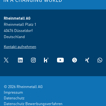
Rheinmetall AG
Rheinmetall Platz 1
40476 Düsseldorf
Deutschland
Kontakt aufnehmen
Twitter
LinkedIn
Instagram
kununu
YouTube
glassdoor
XING
What
© 2026 Rheinmetall AG
Impressum
Datenschutz
Datenschutz Bewerbungsverfahren