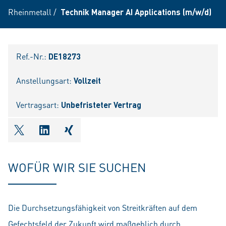
Rheinmetall
/
Technik Manager AI Applications (m/w/d)
Ref.-Nr.:
DE18273
Anstellungsart:
Vollzeit
Vertragsart:
Unbefristeter Vertrag
shareOntwitter
shareOnlinkedIn
shareOnxing
WOFÜR WIR SIE SUCHEN
Die Durchsetzungsfähigkeit von Streitkräften auf dem
Gefechtsfeld der Zukunft wird maßgeblich durch