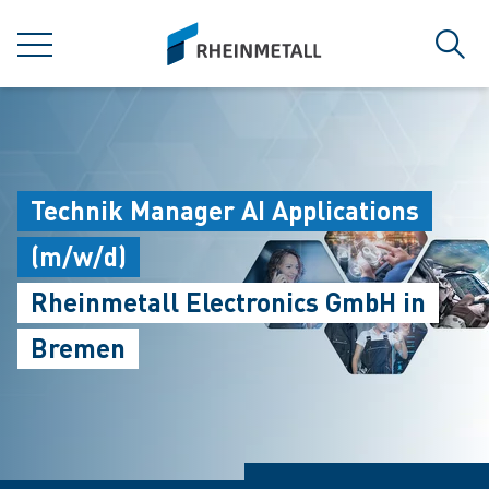
jumpToMain
siteLogo
MENÜ
Such
Technik Manager AI Applications
(m/w/d)
Rheinmetall Electronics GmbH in
Bremen