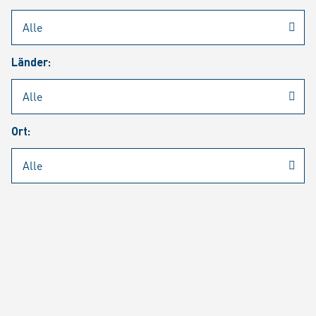
Rheinmetall
/
Karriere
/
Aktuelle Stellenangebote
Länder:
Jobsuche
Job Alert
FAQ
Ort:
JOBSUCHE
SUCH
SEITE 1 VON 1464 ERGEBNISSEN