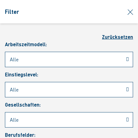
jumpToMain
siteLogo
clos
Filter
MENÜ
Such
Zurücksetzen
Arbeitszeitmodell:
Einstiegslevel:
Aktuelle Stellenangebote
Gesellschaften:
Berufsfelder: