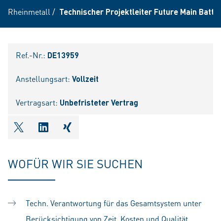
Rheinmetall
/
Technischer Projektleiter Future Main Battl
Ref.-Nr.:
DE13959
Anstellungsart:
Vollzeit
Vertragsart:
Unbefristeter Vertrag
shareOntwitter
shareOnlinkedIn
shareOnxing
WOFÜR WIR SIE SUCHEN
Techn. Verantwortung für das Gesamtsystem unter
Berücksichtigung von Zeit, Kosten und Qualität