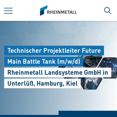
jumpToMain
siteLogo
MENÜ
Such
Technischer Projektleiter Future
Main Battle Tank (m/w/d)
Rheinmetall Landsysteme GmbH in
Unterlüß, Hamburg, Kiel