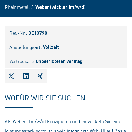
Rheinmetall
/
Webentwickler (m/w/d)
Ref.-Nr.:
DE10798
Anstellungsart:
Vollzeit
Vertragsart:
Unbefristeter Vertrag
shareOntwitter
shareOnlinkedIn
shareOnxing
WOFÜR WIR SIE SUCHEN
Als Webent (m/w/d) konzipieren und entwickeln Sie eine
leistungsstark verteilte sowie integrierte Web-UI auf Basis