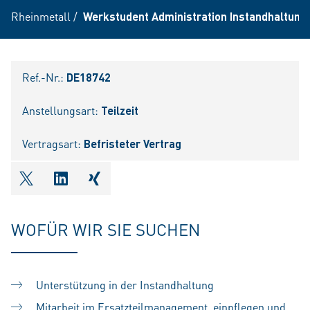
Rheinmetall
/
Werkstudent Administration Instandhaltung
Ref.-Nr.:
DE18742
Anstellungsart:
Teilzeit
Vertragsart:
Befristeter Vertrag
shareOntwitter
shareOnlinkedIn
shareOnxing
WOFÜR WIR SIE SUCHEN
Unterstützung in der Instandhaltung
Mitarbeit im Ersatzteilmanagement, einpflegen und