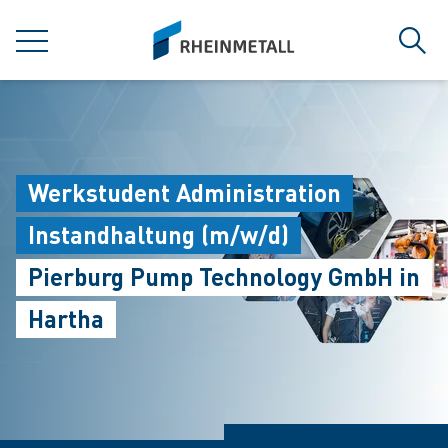
jumpToMain
siteLogo
MENÜ
Such
Werkstudent Administration
Instandhaltung (m/w/d)
Pierburg Pump Technology GmbH in
Hartha