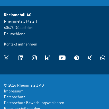
Rheinmetall AG
Rheinmetall Platz 1
40476 Düsseldorf
Deutschland
Kontakt aufnehmen
Twitter
LinkedIn
Instagram
kununu
YouTube
glassdoor
XING
What
© 2026 Rheinmetall AG
Impressum
Datenschutz
Datenschutz Bewerbungsverfahren
Regelverstoß melden