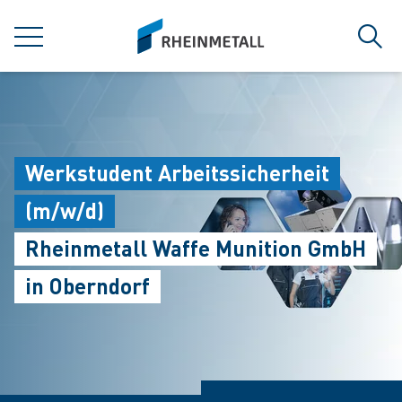
jumpToMain
siteLogo
MENÜ
Such
Werkstudent Arbeitssicherheit
(m/w/d)
Rheinmetall Waffe Munition GmbH
in Oberndorf