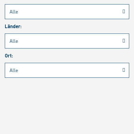
Rheinmetall
/
Karriere
/
Aktuelle Stellenangebote
Länder:
Jobsuche
Job Alert
FAQ
Ort:
JOBSUCHE
SUCH
SEITE 1 VON 1440 ERGEBNISSEN