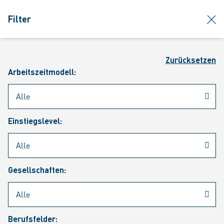
jumpToMain
siteLogo
clos
Filter
MENÜ
Such
Zurücksetzen
Arbeitszeitmodell:
Einstiegslevel:
Aktuelle Stellenangebote
Gesellschaften:
Berufsfelder: