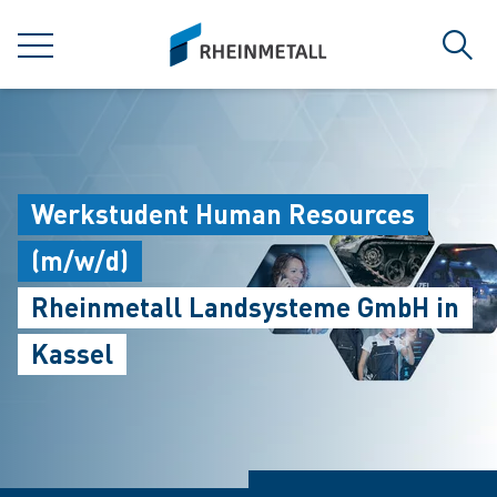
jumpToMain
siteLogo
MENÜ
Such
Werkstudent Human Resources
(m/w/d)
Rheinmetall Landsysteme GmbH in
Kassel