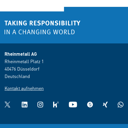
Rheinmetall AG
Rheinmetall Platz 1
40476 Düsseldorf
Deutschland
Kontakt aufnehmen
Twitter
LinkedIn
Instagram
kununu
YouTube
glassdoor
XING
What