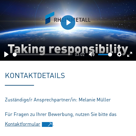
Play
03:02
Play
Mute
Setting
En
fu
KONTAKTDETAILS
Zuständige/r Ansprechpartner/in: Melanie Müller
Für Fragen zu Ihrer Bewerbung, nutzen Sie bitte das
Kontaktformular
.