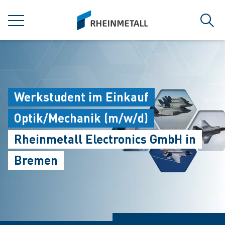
jumpToMain
siteLogo
MENÜ
Such
Werkstudent im Einkauf
Optik/Mechanik (m/w/d)
Rheinmetall Electronics GmbH in
Bremen