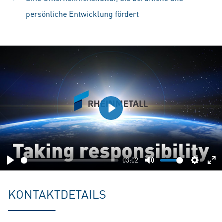
persönliche Entwicklung fördert
Play
03:02
Play
Mute
Setting
En
fu
KONTAKTDETAILS