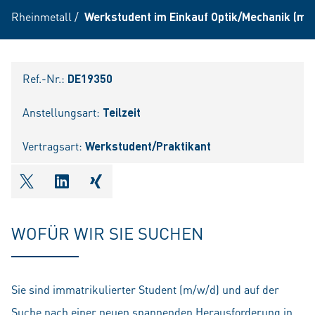
Rheinmetall
/
Werkstudent im Einkauf Optik/Mechanik (m/
Ref.-Nr.:
DE19350
Anstellungsart:
Teilzeit
Vertragsart:
Werkstudent/Praktikant
shareOntwitter
shareOnlinkedIn
shareOnxing
WOFÜR WIR SIE SUCHEN
Sie sind immatrikulierter Student (m/w/d) und auf der
Suche nach einer neuen spannenden Herausforderung in