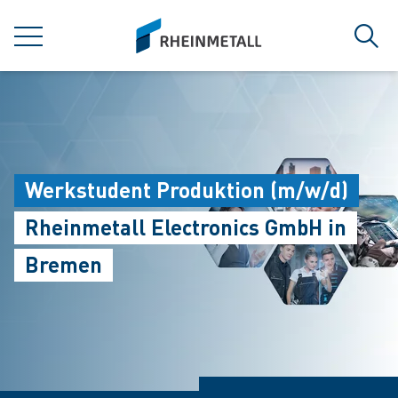
jumpToMain
siteLogo
MENÜ
Such
Werkstudent Produktion (m/w/d)
Rheinmetall Electronics GmbH in
Bremen