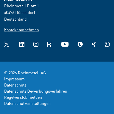
Rheinmetall Platz 1
40476 Düsseldorf
Deutschland
Kontakt aufnehmen
Twitter
LinkedIn
Instagram
kununu
YouTube
glassdoor
XING
What
© 2026 Rheinmetall AG
Impressum
Datenschutz
Datenschutz Bewerbungsverfahren
Regelverstoß melden
Datenschutzeinstellungen