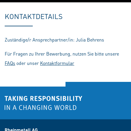
Play
Mute
Setting
En
fu
KONTAKTDETAILS
Zuständige/r Ansprechpartner/in: Julia Behrens
Für Fragen zu Ihrer Bewerbung, nutzen Sie bitte unsere
FAQs
oder unser
Kontaktformular
Rheinmetall AG