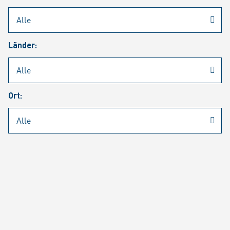
Rheinmetall
/
Karriere
/
Aktuelle Stellenangebote
Länder:
Jobsuche
Job Alert
FAQ
Ort:
JOBSUCHE
SUCH
SEITE 1 VON 1463 ERGEBNISSEN