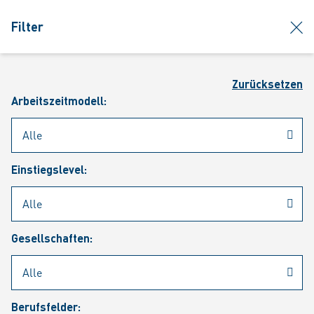
jumpToMain
siteLogo
clos
Filter
MENÜ
Such
Zurücksetzen
Arbeitszeitmodell:
Einstiegslevel:
Aktuelle Stellenangebote
Gesellschaften:
Berufsfelder: