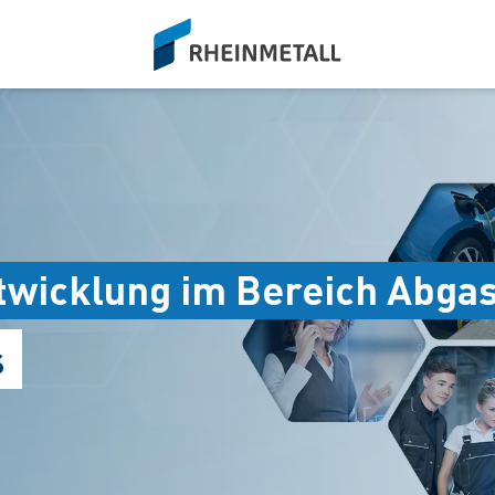
siteLogo
twicklung im Bereich Abg
s