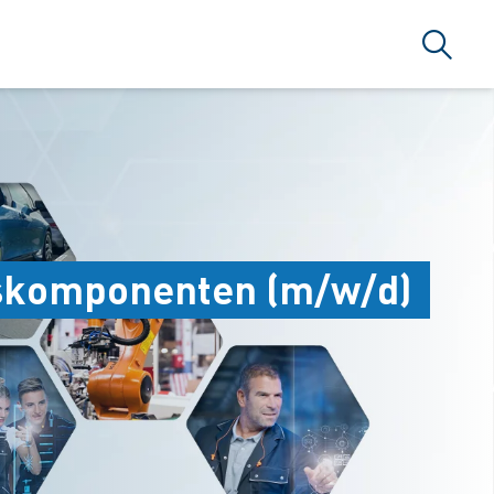
Suche
askomponenten (m/w/d)