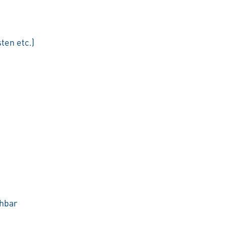
en etc.)
chbar