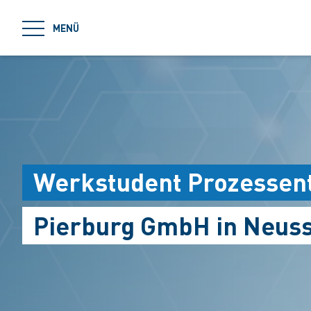
jumpToMain
MENÜ
Werkstudent Prozessen
Pierburg GmbH in Neus