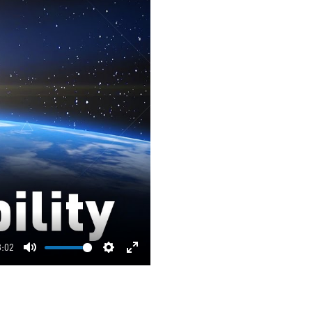
3:02
Mute
Settings
Enter
fullscreen