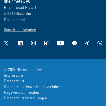
Rheinmetall AG
Rheinmetall Platz 1
40476 Düsseldorf
Deutschland
Kontakt aufnehmen
Twitter
LinkedIn
Instagram
kununu
YouTube
glassdoor
XING
What
© 2026 Rheinmetall AG
Impressum
Datenschutz
Datenschutz Bewerbungsverfahren
Regelverstoß melden
Datenschutzeinstellungen