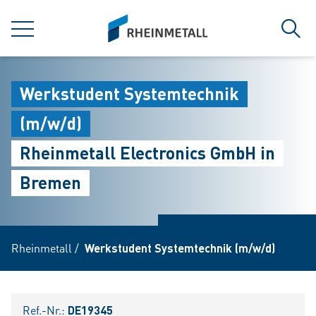
jumpToMain
siteLogo
MENÜ
Such
Werkstudent Systemtechnik
(m/w/d)
Rheinmetall Electronics GmbH in
Bremen
Rheinmetall
/
Werkstudent Systemtechnik (m/w/d)
Ref.-Nr.:
DE19345