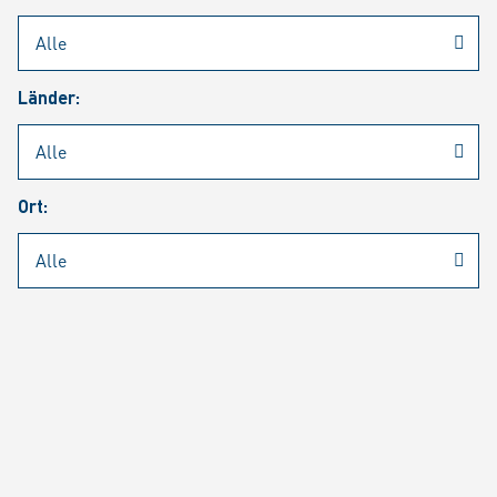
Rheinmetall
/
Karriere
/
Aktuelle Stellenangebote
Länder:
Jobsuche
Job Alert
FAQ
Ort:
JOBSUCHE
SUCH
SEITE 1 VON 1426 ERGEBNISSEN