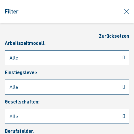
jumpToMain
siteLogo
clos
Filter
MENÜ
Such
Zurücksetzen
Arbeitszeitmodell:
Einstiegslevel:
Aktuelle Stellenangebote
Gesellschaften:
Berufsfelder: