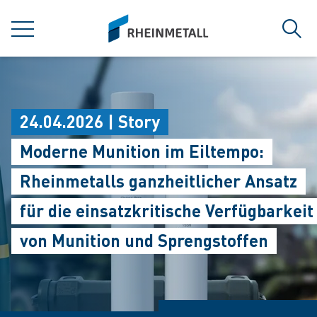
jumpToMain
siteLogo
MENÜ
Such
24.04.2026 | Story
Moderne Munition im Eiltempo:
Rheinmetalls ganzheitlicher Ansatz
für die einsatzkritische Verfügbarkeit
von Munition und Sprengstoffen