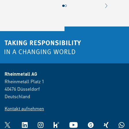
NÄCHSTER 
Rheinmetall AG
Rheinmetall Platz 1
40476 Düsseldorf
Deutschland
Kontakt aufnehmen
Twitter
LinkedIn
Instagram
kununu
YouTube
glassdoor
XING
What