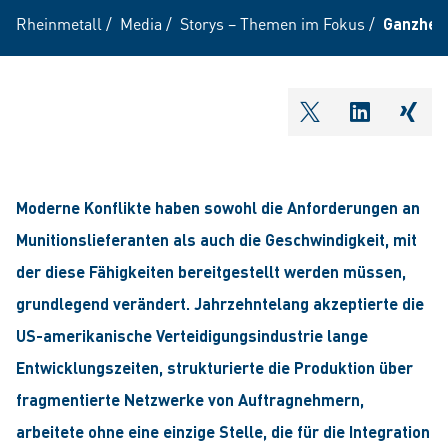
Rheinmetall
/
Media
/
Storys – Themen im Fokus
/
Ganzheit
shareOntwitter
shareOnli
shar
Moderne Konflikte haben sowohl die Anforderungen an
Munitionslieferanten als auch die Geschwindigkeit, mit
der diese Fähigkeiten bereitgestellt werden müssen,
grundlegend verändert. Jahrzehntelang akzeptierte die
US-amerikanische Verteidigungsindustrie lange
Entwicklungszeiten, strukturierte die Produktion über
fragmentierte Netzwerke von Auftragnehmern,
arbeitete ohne eine einzige Stelle, die für die Integration