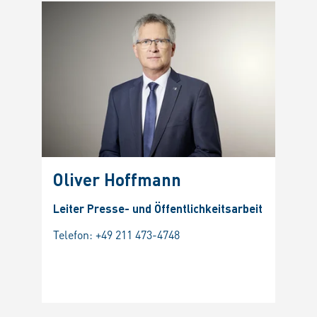
Oliver Hoffmann
Dr. 
Wei
Leiter Presse- und Öffentlichkeitsarbeit
Stv. 
Telefon:
+49 211 473-4748
Öffen
Syste
Telef