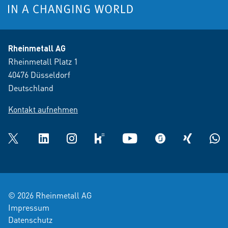
Rheinmetall AG
Rheinmetall Platz 1
40476 Düsseldorf
Deutschland
Kontakt aufnehmen
Twitter
LinkedIn
Instagram
kununu
YouTube
glassdoor
XING
What
© 2026 Rheinmetall AG
Impressum
Datenschutz