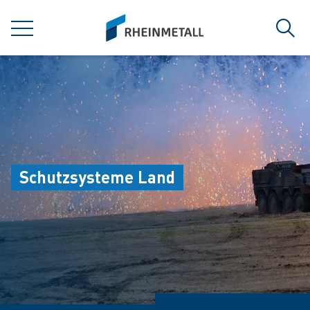
jumpToMain
siteLogo
MENÜ
Such
Schutzsysteme Land