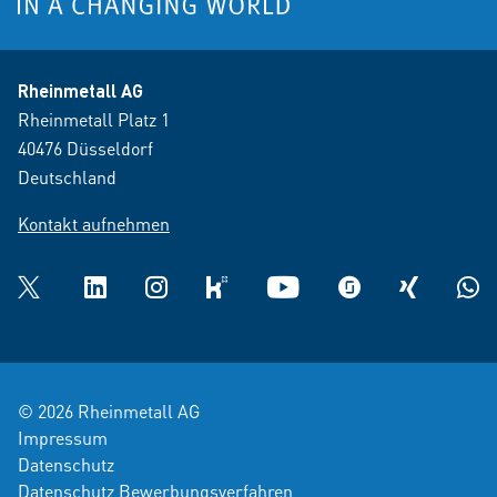
Rheinmetall AG
Rheinmetall Platz 1
40476 Düsseldorf
Deutschland
Kontakt aufnehmen
Twitter
LinkedIn
Instagram
kununu
YouTube
glassdoor
XING
What
© 2026 Rheinmetall AG
Impressum
Datenschutz
Datenschutz Bewerbungsverfahren