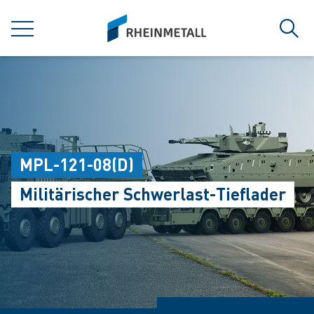
jumpToMain
siteLogo
MENÜ
Such
MPL-121-08(D)
Militärischer Schwerlast-Tieflader