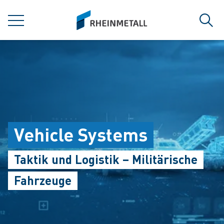
jumpToMain
siteLogo
MENÜ
Such
Vehicle Systems
Taktik und Logistik – Militärische
Fahrzeuge