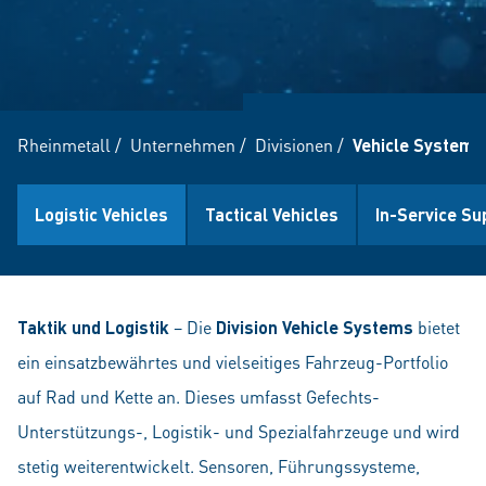
Rheinmetall
/
Unternehmen
/
Divisionen
/
Vehicle Systems
Logistic Vehicles
Tactical Vehicles
In-Service Su
Taktik und Logistik
– Die
Division Vehicle Systems
bietet
ein einsatzbewährtes und vielseitiges Fahrzeug-Portfolio
auf Rad und Kette an. Dieses umfasst Gefechts-
Unterstützungs-, Logistik- und Spezialfahrzeuge und wird
stetig weiterentwickelt. Sensoren, Führungssysteme,