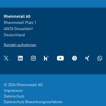
Rheinmetall AG
Rheinmetall Platz 1
40476 Düsseldorf
Deutschland
Kontakt aufnehmen
Twitter
LinkedIn
Instagram
kununu
YouTube
glassdoor
XING
What
© 2026 Rheinmetall AG
Impressum
Datenschutz
Datenschutz Bewerbungsverfahren