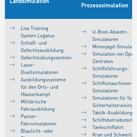
Landsimulation
Prozesssimulation
Live Training
U-Boot-Abwehr-
System Legatus
Simulatoren
Schieß- und
Minenjagd-Simulato
Gefechtsausbildung
Simulation von Oper
Gefechtsübungszentren
Zentralen
Laser-
Schiffsführungs-
Duellsimulatoren
Simulatoren
Ausbildungssysteme
Schiffsmaschinen-
für den Orts- und
Simulatoren
Häuserkampf
Simulatoren für Sch
Militärische
Sicherheitstraining
Fahrausbildung
Taktik-Ausbildung
Panzer-
Schiffsbetriebstechn
Fahrsimulatoren
Tankschiffahrt
Blaulicht- oder
Kran und Schwerlas