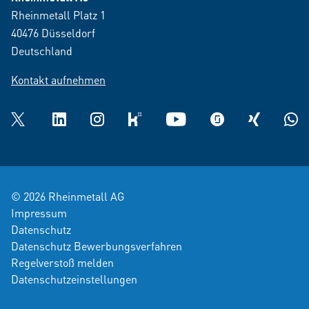
Rheinmetall Platz 1
40476 Düsseldorf
Deutschland
Kontakt aufnehmen
Twitter
LinkedIn
Instagram
kununu
YouTube
glassdoor
XING
What
© 2026 Rheinmetall AG
Impressum
Datenschutz
Datenschutz Bewerbungsverfahren
Regelverstoß melden
Datenschutzeinstellungen