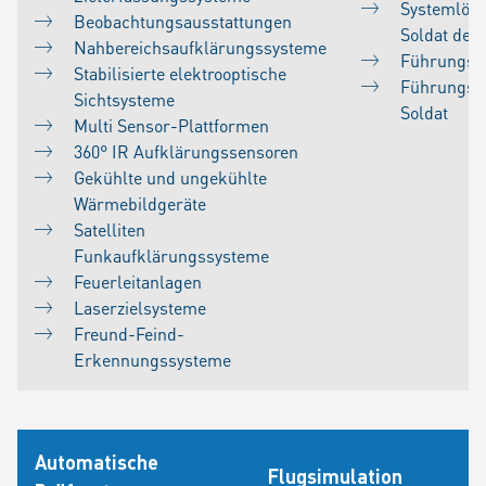
Systemlös
Beobachtungsausstattungen
Soldat der
Nahbereichsaufklärungssysteme
Führungss
Stabilisierte elektrooptische
Führungsa
Sichtsysteme
Soldat
Multi Sensor-Plattformen
360° IR Aufklärungssensoren
Gekühlte und ungekühlte
Wärmebildgeräte
Satelliten
Funkaufklärungssysteme
Feuerleitanlagen
Laserzielsysteme
Freund-Feind-
Erkennungssysteme
Automatische
Flugsimulation