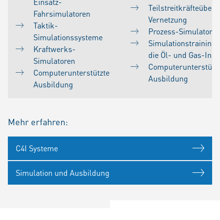
Einsatz-
Teilstreitkräfteüberg
Fahrsimulatoren
Vernetzung
Taktik-
Prozess-Simulatore
Simulationssysteme
Simulationstrainings
Kraftwerks-
die Öl- und Gas-Indu
Simulatoren
Computerunterstütz
Computerunterstützte
Ausbildung
Ausbildung
Mehr erfahren:
C4I Systeme
Simulation und Ausbildung