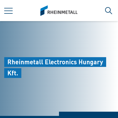
jumpToMain
siteLogo
MENÜ
Such
Rheinmetall Electronics Hungary
Kft.