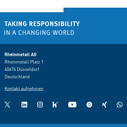
Rheinmetall AG
Rheinmetall Platz 1
40476 Düsseldorf
Deutschland
Kontakt aufnehmen
Twitter
LinkedIn
Instagram
kununu
YouTube
glassdoor
XING
What