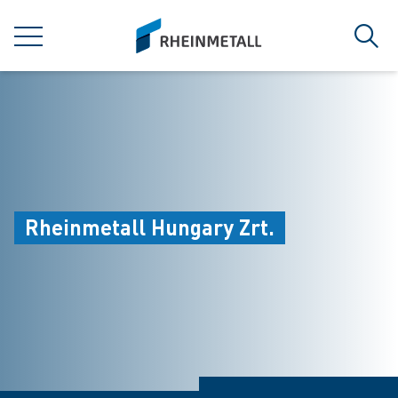
jumpToMain
siteLogo
MENÜ
Such
Rheinmetall Hungary Zrt.