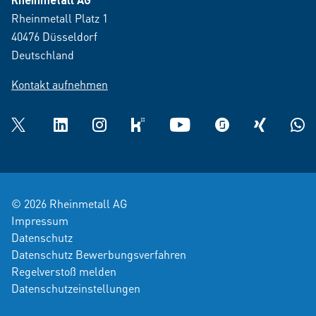
Rheinmetall Platz 1
40476 Düsseldorf
Deutschland
Kontakt aufnehmen
Twitter
LinkedIn
Instagram
kununu
YouTube
glassdoor
XING
What
© 2026 Rheinmetall AG
Impressum
Datenschutz
Datenschutz Bewerbungsverfahren
Regelverstoß melden
Datenschutzeinstellungen