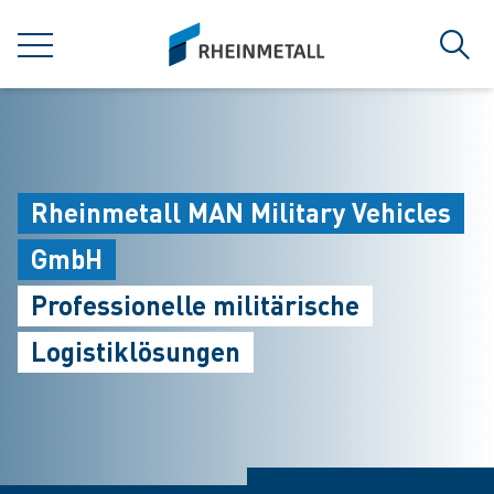
jumpToMain
siteLogo
MENÜ
Such
Rheinmetall MAN Military Vehicles
GmbH
Professionelle militärische
Logistiklösungen