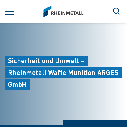
jumpToMain
siteLogo
MENÜ
Such
Sicherheit und Umwelt –
Rheinmetall Waffe Munition ARGES
GmbH