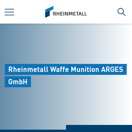
jumpToMain
siteLogo
MENÜ
Such
Rheinmetall Waffe Munition ARGES
GmbH