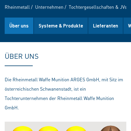
Rheinmetall
/
Unternehmen
/
Tochtergesellschaften & JVs
/
Über uns
Systeme & Produkte
Lieferanten
W
ÜBER UNS
Die Rheinmetall Waffe Munition ARGES GmbH, mit Sitz im
österreichischen Schwanenstadt, ist ein
Tochterunternehmen der Rheinmetall Waffe Munition
GmbH.