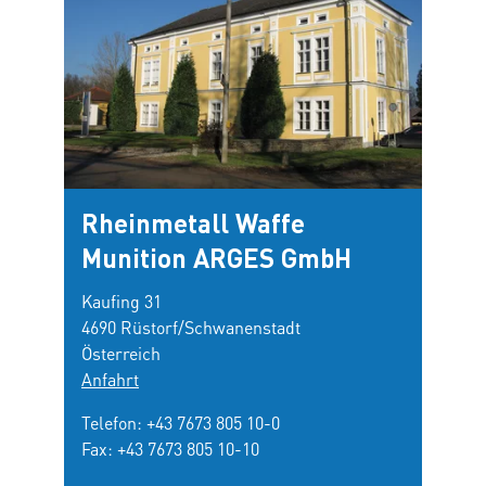
Rheinmetall Waffe
Munition ARGES GmbH
Kaufing 31
4690 Rüstorf/Schwanenstadt
Österreich
Anfahrt
Telefon:
+43 7673 805 10-0
Fax: +43 7673 805 10-10