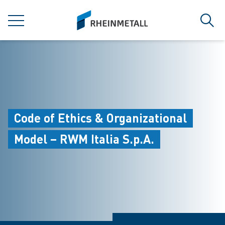
jumpToMain
siteLogo
MENÜ
Such
Code of Ethics & Organizational
Model – RWM Italia S.p.A.