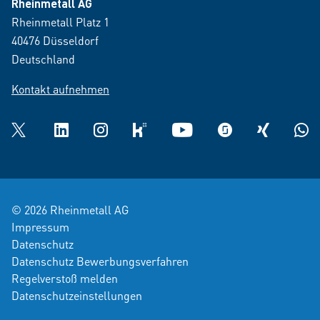
Rheinmetall AG
Rheinmetall Platz 1
40476 Düsseldorf
Deutschland
Kontakt aufnehmen
Twitter
LinkedIn
Instagram
kununu
YouTube
glassdoor
XING
What
© 2026 Rheinmetall AG
Impressum
Datenschutz
Datenschutz Bewerbungsverfahren
Regelverstoß melden
Datenschutzeinstellungen