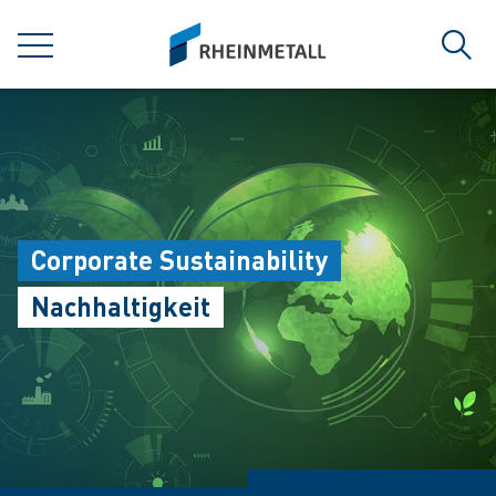
jumpToMain
siteLogo
MENÜ
Such
Corporate Sustainability
Nachhaltigkeit