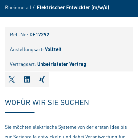
Rheinmetall
/
Elektrischer Entwickler (m/w/d)
Ref.-Nr.:
DE17292
Anstellungsart:
Vollzeit
Vertragsart:
Unbefristeter Vertrag
shareOntwitter
shareOnlinkedIn
shareOnxing
WOFÜR WIR SIE SUCHEN
Sie möchten elektrische Systeme von der ersten Idee bis
zur Serienreife entwickeln und dabei Verantwortung für