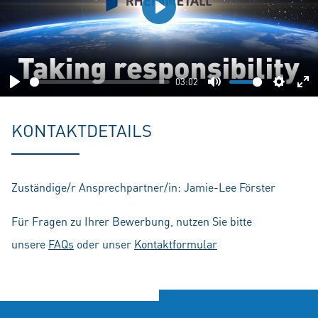
Play
03:02
Play
Mute
Setting
En
fu
KONTAKTDETAILS
Zuständige/r Ansprechpartner/in: Jamie-Lee Förster
Für Fragen zu Ihrer Bewerbung, nutzen Sie bitte
unsere
FAQs
oder unser
Kontaktformular