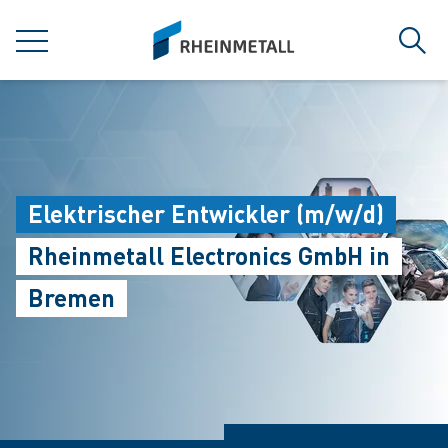
jumpToMain
siteLogo
MENÜ
Such
Elektrischer Entwickler (m/w/d)
Rheinmetall Electronics GmbH in
Bremen