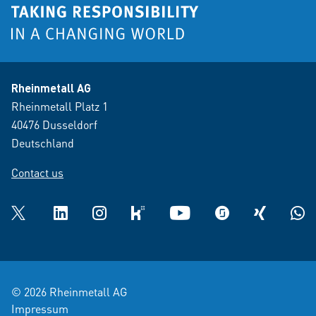
Rheinmetall AG
Rheinmetall Platz 1
40476 Dusseldorf
Deutschland
Contact us
Twitter
LinkedIn
Instagram
kununu
YouTube
glassdoor
XING
What
© 2026 Rheinmetall AG
Impressum